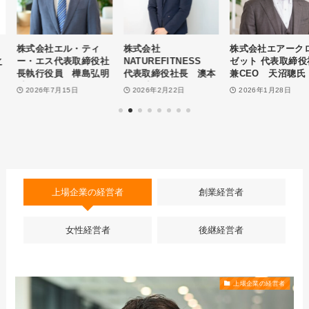
株式会社エル・ティ
株式会社
株式会社エアークロー
ー・エス代表取締役社
NATUREFITNESS
ゼット 代表取締役社長
長執行役員 樺島弘明
代表取締役社長 澳本
兼CEO 天沼聰氏 イ
氏 インタビュー
伊吹氏 インタビュー
ンタビュー
2026年7月15日
2026年2月22日
2026年1月28日
上場企業の経営者
創業経営者
女性経営者
後継経営者
上場企業の経営者