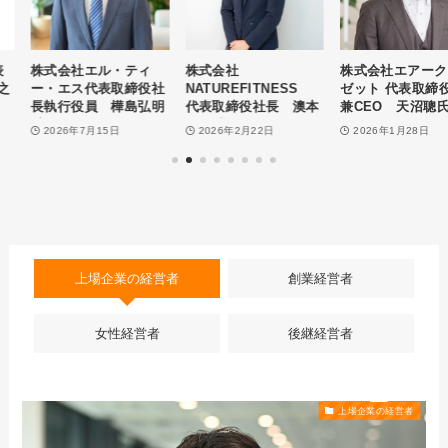
株式会社エル・ティ
株式会社
株式会社エアークロー
ー・エス代表取締役社
NATUREFITNESS
ゼット 代表取締役社長
長執行役員 樺島弘明
代表取締役社長 澳本
兼CEO 天沼聰氏 イ
氏 インタビュー
伊吹氏 インタビュー
ンタビュー
2026年7月15日
2026年2月22日
2026年1月28日
上場企業の経営者
創業経営者
女性経営者
後継経営者
上場企業の経営者