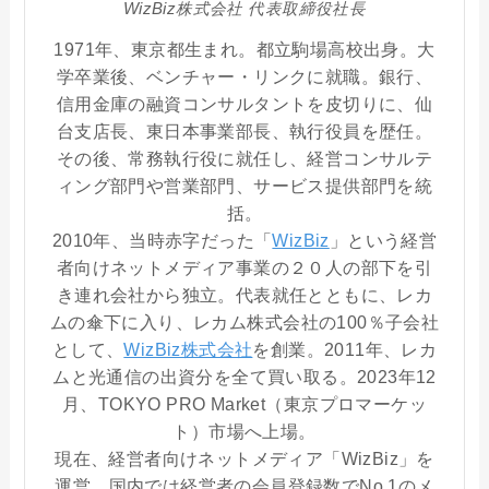
WizBiz株式会社 代表取締役社長
1971年、東京都生まれ。都立駒場高校出身。大
学卒業後、ベンチャー・リンクに就職。銀行、
信用金庫の融資コンサルタントを皮切りに、仙
台支店長、東日本事業部長、執行役員を歴任。
その後、常務執行役に就任し、経営コンサルテ
ィング部門や営業部門、サービス提供部門を統
括。
2010年、当時赤字だった「
WizBiz
」という経営
者向けネットメディア事業の２０人の部下を引
き連れ会社から独立。代表就任とともに、レカ
ムの傘下に入り、レカム株式会社の100％子会社
として、
WizBiz株式会社
を創業。2011年、レカ
ムと光通信の出資分を全て買い取る。2023年12
月、TOKYO PRO Market（東京プロマーケッ
ト）市場へ上場。
現在、経営者向けネットメディア「WizBiz」を
運営。国内では経営者の会員登録数でNo.1のメ