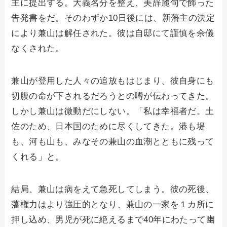
主に提出する。大義名分を整え、美辞麗句で飾った
告発書をだ。そのわずか10日後には、新藩主の決定
により兼山は解任された。彼は自邸にて謹慎を余儀
なくされた。
兼山が登用した人々の追放もはじまり、彼自身にも
切腹の命が下されるだろうとの噂が伝わってきた。
しかし兼山は微動だにしない。「私は幸福者だ。土
佐のため、日本国のために尽くしてきた。港も堤
も、河も山も、みなその兼山の血潮とともに残って
くれる」と。
結局、兼山は病をえて急死してしまう。彼の死後、
藩権力はより強圧的となり、兼山の一家を１カ所に
押し込め、男児が死に絶えるまで40年にわたって幽